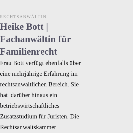
Verkehrsrecht
0%
RECHTSANWÄLTIN
H
e
i
k
e
B
o
t
t
|
F
a
c
h
a
n
w
ä
l
t
i
n
f
ü
r
F
a
m
i
l
i
e
n
r
e
c
h
t
Frau Bott verfügt ebenfalls über
eine mehrjährige Erfahrung im
rechtsanwaltlichen Bereich. Sie
hat darüber hinaus ein
betriebswirtschaftliches
Zusatzstudium für Juristen. Die
Rechtsanwaltskammer