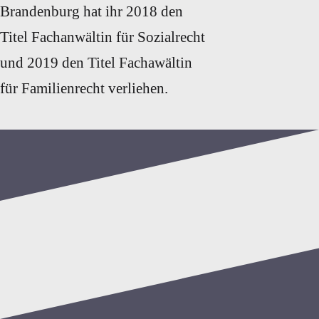
Brandenburg hat ihr 2018 den
Titel Fachanwältin für Sozialrecht
und 2019 den Titel Fachawältin
für Familienrecht verliehen.
Familienrecht
0%
ALG2 / Hartz 4
0%
Terminvereinbarung: 0
Lehmann & Bott
39 87 / 2 35 87 90
Rechtsanwälte
Mo - Fr - 08:00 - 12:00
Hindenburger
Uhr
Straße 2
MO, Di, Do - 15:00 -
17268 Templin
17:00 Uhr