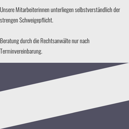
Unsere Mitarbeiterinnen unterliegen selbstverständlich der
strengen Schweigepflicht.
Beratung durch die Rechtsanwälte nur nach
Terminvereinbarung.
Terminvereinbarung: 0 39 87
Lehmann & Bott
/ 2 35 87 90
Rechtsanwälte
Mo - Fr - 08:00 - 12:00 Uhr
Hindenburger Straße 2
MO, Di, Do - 15:00 - 17:00
17268 Templin
Uhr